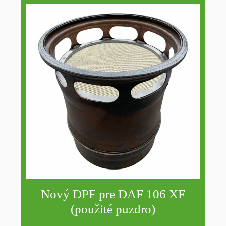
Nový DPF pre DAF 106 XF
(použité puzdro)