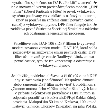
vyrábaného spoločnosťou DAF. „Po Lift“ znamená, že
ide o inovovanú verziu predchádzajúceho modelu. „DPF
Filter“ (Diesel Particulate Filter) je prvok výfukového
systému používaný vo vozidlách s naftovými motormi,
ktorý sa používa na zníženie emisií pevných častíc
(sadzí) z výfukových plynov. DPF filter funguje tak, že
zadržiava pevné častice na špeciálnej štruktúre a následne
ich odstraňuje regeneračným procesom.
Faceliftové auto DAF 106 s DPF filtrom je vybavené
modernizovanou verziou modelu DAF 106, ktorá spĺňa
požiadavky na znižovanie emisií pevných častíc. DPF
filter účinne znižuje emisie škodlivých látok, ako sú
pevné častice, tým, že ich koncentruje a odstraňuje z
výfukových plynov.
Je dôležité pravidelne udržiavať a čistiť váš euro 6 DPF,
aby sa zachovala jeho účinnosť. Nesprávna činnosť
alebo zanesenie DPF filtra môže viesť k problémom s
výkonom motora alebo väčším emisiám škodlivých látok.
V prípade akýchkoľvek problémov s DPF filtrom sa
odporúča poradiť sa s EcoSerwisDPF.pl Rabka Zdrój,
provincia. Malopoľsko 50 km od Krakova, 100 km od
Katovíc, Gliwice, Chorzów (Sliezsko), na juhu Poľska