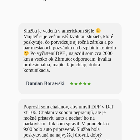
Služba je vedená v americkom štýle
Majiteľ si je veľmi istý kvalitou služieb, ktoré
poskytuje, čo potvrdzuje aj ročná záruka a po
pár mesiacoch pozvánka na bezplatnú kontrolu
Po vyčistení DPF , najazdil som cca 2000
km a vsetko ok.Zhrnuto: odporucam, kvalita
profesionalna, majitel fajn chlap, dobra
komunikacia.
Damian Borawski
★★★★★
Poprosil som chalanov, aby umyli DPF v Daf
xf 106. Chalani v sobotu nepracujú, ale je
možné pristaviť auto a nechať ho na
parkovisku. Tak som spravil. V pondelok o
9:00 bolo auto pripravené. Služba bola
poskytovaná na najvyššej úrovni, dobrý