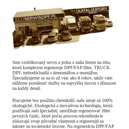
Sme certifikovaný servis a jedna z mála firiem na trhu,
ktorá komplexne regeneruje DPF/FAP filtre, TRUCK
DPF, turbodúchadlá s demontážou a montážou.
Špecializujeme sa na to už viac ako 8 rokov, takže vám
môžeme ponúknuť služby na najvyššej úrovni s dôrazom
na každý detail.
Pracujeme bez použitia chemikálií, naše stroje sú 100%
ekologické. Ekologická a inovatívna technológia, ktorú
používajú naši špecialisti, umožňuje regenerovať filtre
pevných častíc, ktoré počas procesu rekonštrukcie
získavajú svoje pôvodné vlastnosti a regenerujú sa
takmer na továrenské úrovne. Na regeneráciu DPF/FAP