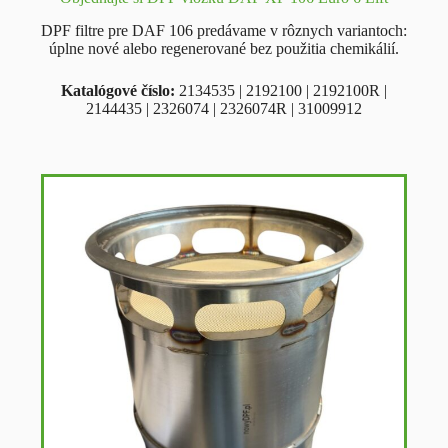
DPF filtre pre DAF 106 predávame v rôznych variantoch:
úplne nové alebo regenerované bez použitia chemikálií.
Katalógové číslo
:
2134535 | 2192100 | 2192100R |
2144435 | 2326074 | 2326074R | 31009912