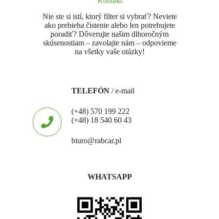
Kontakt
Nie ste si istí, ktorý filter si vybrať? Neviete
ako prebieha čistenie alebo len potrebujete
poradiť? Dôverujte našim dlhoročným
skúsenostiam – zavolajte nám – odpovieme
na všetky vaše otázky!
TELEFÓN
/ e-mail
(+48) 570 199 222
(+48) 18 540 60 43
biuro@rabcar.pl
WHATSAPP