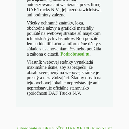
autoryzowana ani wspierana przez firmę
DAF Trucks N.V., jej przedstawicielstwa
ani podmioty zależne.
Všetky ochranné známky, logá,
obchodné názvy a grafické materiály
použité na webovej stránke sú majetkom
ich príslušných vlastníkov. Boli použité
len na identifikačné a informačné účely v
súlade s ustanoveniami čestného použitia
a zákona o citácii.
Podrobnosti tu
.
Vlastník webovej stránky vynakladá
maximálne úsilie, aby zabezpečil, že
obsah zverejnený na webovej stránke je
presný a nezavádzajúci. Žiadny obsah na
tejto webovej lokalite nepredstavuje ani
nepredstavuje oficiálne stanovisko
spoločnosti DAF Trucks N.V.
Objednajte si DPF vložku DAF XF 106 Euro 6 Lift