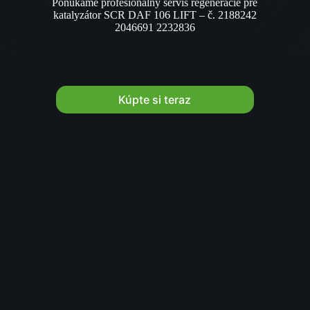
Ponúkame profesionálny servis regenerácie pre
Kúpte si teraz
KÚPTE TERAZ
katalyzátor SCR DAF 106 LIFT – č. 2188242
2046691 2232836
viac informácií
Kúpte si teraz