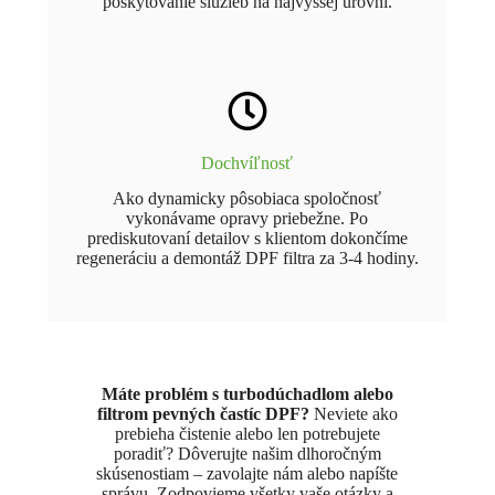
poskytovanie služieb na najvyššej úrovni.
Dochvíľnosť
Ako dynamicky pôsobiaca spoločnosť
vykonávame opravy priebežne. Po
prediskutovaní detailov s klientom dokončíme
regeneráciu a demontáž DPF filtra za 3-4 hodiny.
Máte problém s turbodúchadlom alebo
filtrom pevných častíc DPF?
Neviete ako
prebieha čistenie alebo len potrebujete
poradiť? Dôverujte našim dlhoročným
skúsenostiam – zavolajte nám alebo napíšte
správu. Zodpovieme všetky vaše otázky a