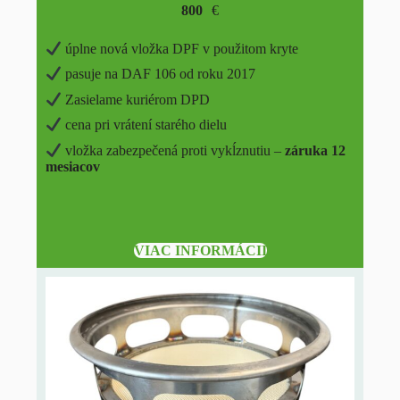
800
€
úplne nová vložka DPF v použitom kryte
pasuje na DAF 106 od roku 2017
Zasielame kuriérom DPD
cena pri vrátení starého dielu
vložka zabezpečená proti vykĺznutiu –
záruka 12
mesiacov
VIAC INFORMÁCII