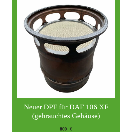
Neuer DPF für DAF 106 XF
(gebrauchtes Gehäuse)
800
€