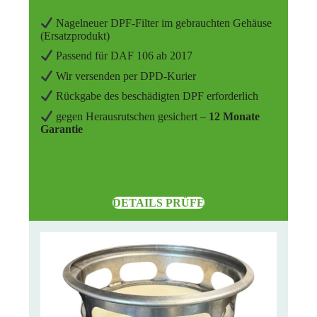
Nagelneuer DPF-Filter im gebrauchten Gehäuse
(Ersatzprodukt)
Passend für DAF 106 ab 2017
Wir versenden per DPD-Kurier
Rückgabe des beschädigten DPF erforderlich
gegen Herausrutschen gesichert –
12 Monate
Garantie
DETAILS PRÜFE