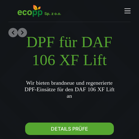
Z
u
m
I
n
h
DPF für
DAF
a
l
t
106 XF Lift
s
p
r
i
n
Wir bieten brandneue und regenerierte
g
DPF-Einsätze für den DAF 106 XF Lift
e
n
an
DETAILS PRÜFE