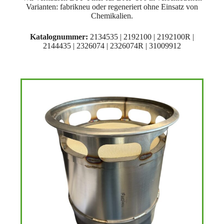
Varianten: fabrikneu oder regeneriert ohne Einsatz von
Chemikalien.
Katalognummer
:
2134535 | 2192100 | 2192100R |
2144435 | 2326074 | 2326074R | 31009912