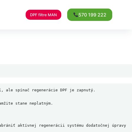
570 199 222
DPF filtre MAN
, ale spínač regenerácie DPF je zapnutý.

mžite stane neplatným.

brániť aktívnej regenerácii systému dodatočnej úpravy 