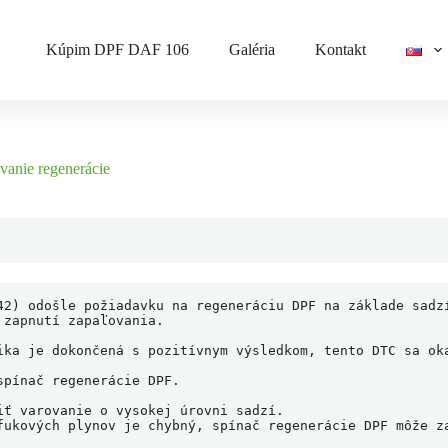
Kúpim DPF DAF 106
Galéria
Kontakt
vanie regenerácie
42) odošle požiadavku na regeneráciu DPF na základe sadzí
zapnutí zapaľovania.

ika je dokončená s pozitívnym výsledkom, tento DTC sa oka
pínač regenerácie DPF.

ť varovanie o vysokej úrovni sadzí.

fukových plynov je chybný, spínač regenerácie DPF môže za