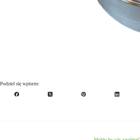
Podziel się wpisem:
Mohlo by vás zaujímať