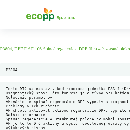
S
k
i
p
t
o
c
o
n
P3804, DPF DAF 106 Spínač regenerácie DPF filtra – časované bloko
t
e
n
t
P3804
Tento DTC sa nastaví, keď riadiaca jednotka EAS-4 (D4
Diagnostický stav: Táto funkcia je aktívna pri každom 
Nulovanie parametrov

Akonáhle je spínač regenerácie DPF vypnutý a diagnost
Problémy a ich riešenie

Ak chcete aktivovať aktívnu regeneráciu DPF, vypnite s
Ďalšie informácie

Spínač regenerácie v uzamknutej polohe by mohol spusti
Ak je tento DTC aktívny a systém dodatočnej úpravy vý
výfukových plynov.