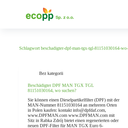
Z
u
m
I
n
h
a
l
t
Schlagwort
beschadigter-dpf-man-tgx-tgl-81151030164-wo
s
p
r
i
n
Bez kategorii
g
e
Beschädigter DPF MAN TGX TGL
n
81151030164, wo suchen?
Sie können einen Dieselpartikelfilter (DPF) mit der
MAN-Nummer 81151030164 an mehreren Orten
in Polen kaufen: kontakt info@dpfdaf.com,
www.DPFMAN.com www.DPFMAN.com mit
Sitz in Rabka Zdrój bietet einen regenerierten oder
neuen DPF-Filter für MAN TGX Euro 6-