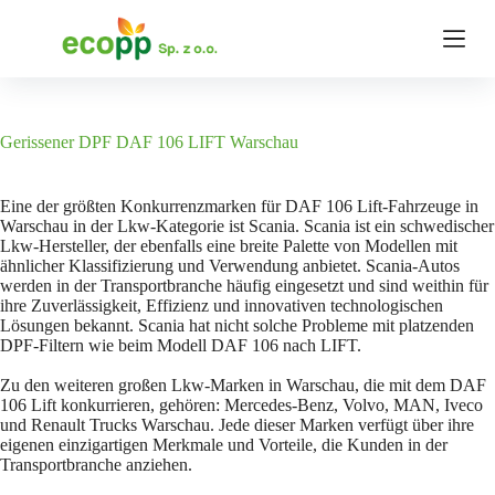
Z
u
m
I
n
h
a
Gerissener DPF DAF 106 LIFT Warschau
l
t
s
Eine der größten Konkurrenzmarken für DAF 106 Lift-Fahrzeuge in
p
Warschau in der Lkw-Kategorie ist Scania. Scania ist ein schwedischer
r
Lkw-Hersteller, der ebenfalls eine breite Palette von Modellen mit
i
ähnlicher Klassifizierung und Verwendung anbietet. Scania-Autos
n
werden in der Transportbranche häufig eingesetzt und sind weithin für
g
ihre Zuverlässigkeit, Effizienz und innovativen technologischen
e
Lösungen bekannt. Scania hat nicht solche Probleme mit platzenden
n
DPF-Filtern wie beim Modell DAF 106 nach LIFT.
Zu den weiteren großen Lkw-Marken in Warschau, die mit dem DAF
106 Lift konkurrieren, gehören: Mercedes-Benz, Volvo, MAN, Iveco
und Renault Trucks Warschau. Jede dieser Marken verfügt über ihre
eigenen einzigartigen Merkmale und Vorteile, die Kunden in der
Transportbranche anziehen.