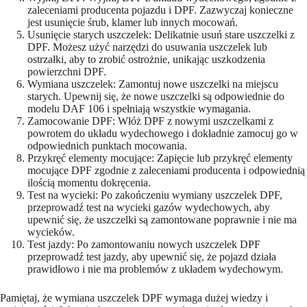
zaleceniami producenta pojazdu i DPF. Zazwyczaj konieczne
jest usunięcie śrub, klamer lub innych mocowań.
Usunięcie starych uszczelek: Delikatnie usuń stare uszczelki z
DPF. Możesz użyć narzędzi do usuwania uszczelek lub
ostrzałki, aby to zrobić ostrożnie, unikając uszkodzenia
powierzchni DPF.
Wymiana uszczelek: Zamontuj nowe uszczelki na miejscu
starych. Upewnij się, że nowe uszczelki są odpowiednie do
modelu DAF 106 i spełniają wszystkie wymagania.
Zamocowanie DPF: Włóż DPF z nowymi uszczelkami z
powrotem do układu wydechowego i dokładnie zamocuj go w
odpowiednich punktach mocowania.
Przykręć elementy mocujące: Zapięcie lub przykręć elementy
mocujące DPF zgodnie z zaleceniami producenta i odpowiednią
ilością momentu dokręcenia.
Test na wycieki: Po zakończeniu wymiany uszczelek DPF,
przeprowadź test na wycieki gazów wydechowych, aby
upewnić się, że uszczelki są zamontowane poprawnie i nie ma
wycieków.
Test jazdy: Po zamontowaniu nowych uszczelek DPF
przeprowadź test jazdy, aby upewnić się, że pojazd działa
prawidłowo i nie ma problemów z układem wydechowym.
Pamiętaj, że wymiana uszczelek DPF wymaga dużej wiedzy i