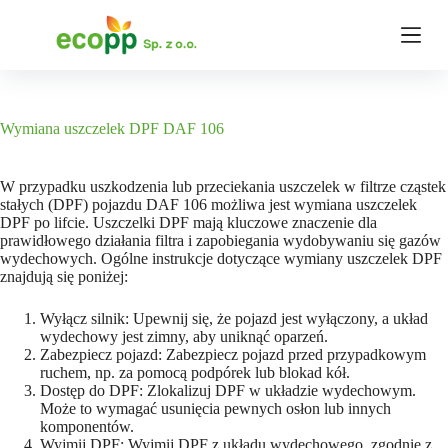
P
r
z
e
j
d
ź
Wymiana uszczelek DPF DAF 106
d
o
t
W przypadku uszkodzenia lub przeciekania uszczelek w filtrze cząstek
r
stałych (DPF) pojazdu DAF 106 możliwa jest wymiana uszczelek
e
DPF po lifcie. Uszczelki DPF mają kluczowe znaczenie dla
ś
prawidłowego działania filtra i zapobiegania wydobywaniu się gazów
c
wydechowych. Ogólne instrukcje dotyczące wymiany uszczelek DPF
i
znajdują się poniżej:
Wyłącz silnik: Upewnij się, że pojazd jest wyłączony, a układ
wydechowy jest zimny, aby uniknąć oparzeń.
Zabezpiecz pojazd: Zabezpiecz pojazd przed przypadkowym
ruchem, np. za pomocą podpórek lub blokad kół.
Dostęp do DPF: Zlokalizuj DPF w układzie wydechowym.
Może to wymagać usunięcia pewnych osłon lub innych
komponentów.
Wyjmij DPF: Wyjmij DPF z układu wydechowego, zgodnie z