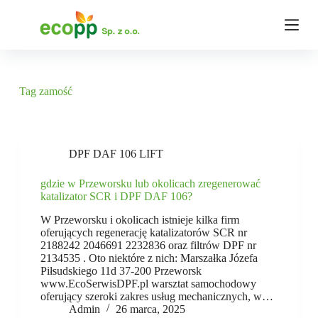
P
r
z
e
j
d
ź
Tag
zamość
d
o
t
r
e
DPF DAF 106 LIFT
ś
c
gdzie w Przeworsku lub okolicach zregenerować
i
katalizator SCR i DPF DAF 106?
W Przeworsku i okolicach istnieje kilka firm
oferujących regenerację katalizatorów SCR nr
2188242 2046691 2232836 oraz filtrów DPF nr
2134535 . Oto niektóre z nich: Marszałka Józefa
Piłsudskiego 11d 37-200 Przeworsk
www.EcoSerwisDPF.pl warsztat samochodowy
oferujący szeroki zakres usług mechanicznych, w…
Admin
26 marca, 2025