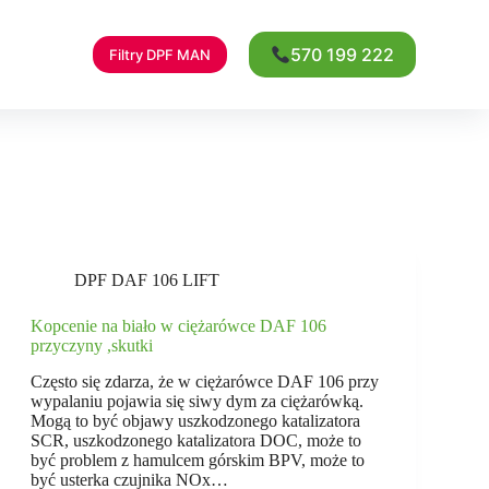
570 199 222
Filtry DPF MAN
DPF DAF 106 LIFT
Kopcenie na biało w ciężarówce DAF 106
przyczyny ,skutki
Często się zdarza, że w ciężarówce DAF 106 przy
wypalaniu pojawia się siwy dym za ciężarówką.
Mogą to być objawy uszkodzonego katalizatora
SCR, uszkodzonego katalizatora DOC, może to
być problem z hamulcem górskim BPV, może to
być usterka czujnika NOx…