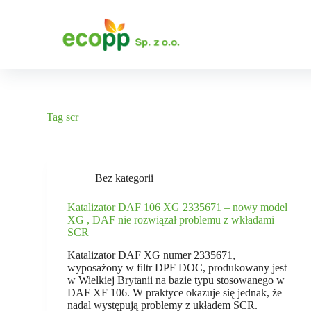
P
r
z
e
j
d
ź
d
o
Tag
scr
t
r
e
ś
c
Bez kategorii
i
Katalizator DAF 106 XG 2335671 – nowy model
XG , DAF nie rozwiązał problemu z wkładami
SCR
Katalizator DAF XG numer 2335671,
wyposażony w filtr DPF DOC, produkowany jest
w Wielkiej Brytanii na bazie typu stosowanego w
DAF XF 106. W praktyce okazuje się jednak, że
nadal występują problemy z układem SCR.