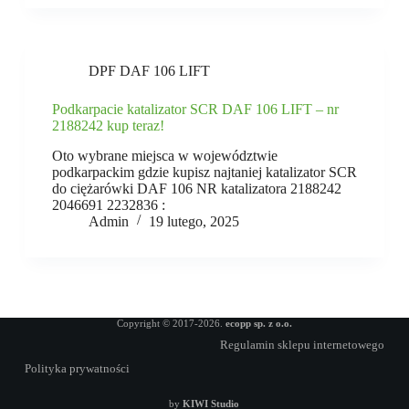
DPF DAF 106 LIFT
Podkarpacie katalizator SCR DAF 106 LIFT – nr
2188242 kup teraz!
Oto wybrane miejsca w województwie
podkarpackim gdzie kupisz najtaniej katalizator SCR
do ciężarówki DAF 106 NR katalizatora 2188242
2046691 2232836 :
Admin
19 lutego, 2025
Copyright © 2017-2026.
ecopp sp. z o.o.
Regulamin sklepu internetowego
Polityka prywatności
by
KIWI Studio