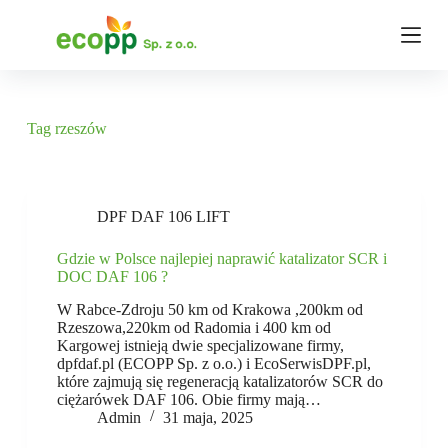
P
r
z
e
j
d
ź
Tag
rzeszów
d
o
t
r
e
DPF DAF 106 LIFT
ś
c
Gdzie w Polsce najlepiej naprawić katalizator SCR i
i
DOC DAF 106 ?
W Rabce-Zdroju 50 km od Krakowa ,200km od
Rzeszowa,220km od Radomia i 400 km od
Kargowej istnieją dwie specjalizowane firmy,
dpfdaf.pl (ECOPP Sp. z o.o.) i EcoSerwisDPF.pl,
które zajmują się regeneracją katalizatorów SCR do
ciężarówek DAF 106. Obie firmy mają…
Admin
31 maja, 2025