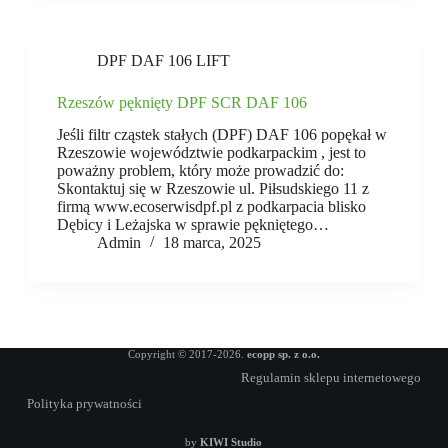
DPF DAF 106 LIFT
Rzeszów pęknięty DPF SCR DAF 106
Jeśli filtr cząstek stałych (DPF) DAF 106 popękał w
Rzeszowie województwie podkarpackim , jest to
poważny problem, który może prowadzić do:
Skontaktuj się w Rzeszowie ul. Piłsudskiego 11 z
firmą www.ecoserwisdpf.pl z podkarpacia blisko
Dębicy i Leżajska w sprawie pękniętego…
Admin
18 marca, 2025
Copyright © 2017-2026.
ecopp sp. z o.o.
Regulamin sklepu internetowego
Polityka prywatności
by
KIWI Studio