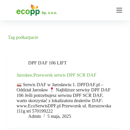
P
r
z
e
j
d
ź
Tag
podkarpacie
d
o
t
r
e
DPF DAF 106 LIFT
ś
c
Jarosław,Przeworsk serwis DPF SCR DAF
i
Serwis DAF w Jarosławiu 1. DPFDAF.pl –
Oddział Jarosław
Najbliższe serwisy DPF DAF
106 Jeśli potrzebujesz serwisu DPF SCR DAF,
warto skorzystać z lokalizatora dealerów DAF:
www.EcoSerwisDPF.pl Przeworsk ul. Rzeszowska
111g tel 570199222
Admin
5 maja, 2025