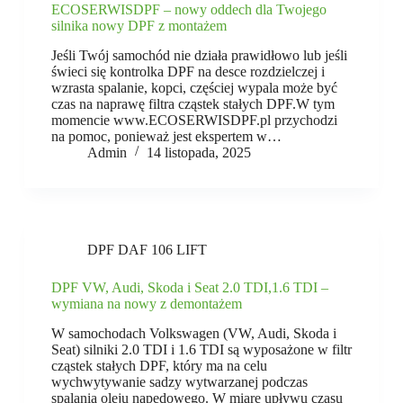
ECOSERWISDPF – nowy oddech dla Twojego
silnika nowy DPF z montażem
Jeśli Twój samochód nie działa prawidłowo lub jeśli
świeci się kontrolka DPF na desce rozdzielczej i
wzrasta spalanie, kopci, częściej wypala może być
czas na naprawę filtra cząstek stałych DPF.W tym
momencie www.ECOSERWISDPF.pl przychodzi
na pomoc, ponieważ jest ekspertem w…
Admin
14 listopada, 2025
DPF DAF 106 LIFT
DPF VW, Audi, Skoda i Seat 2.0 TDI,1.6 TDI –
wymiana na nowy z demontażem
W samochodach Volkswagen (VW, Audi, Skoda i
Seat) silniki 2.0 TDI i 1.6 TDI są wyposażone w filtr
cząstek stałych DPF, który ma na celu
wychwytywanie sadzy wytwarzanej podczas
spalania oleju napędowego. W miarę upływu czasu