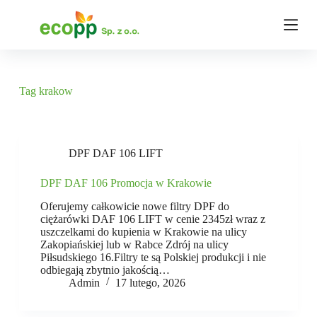
P
r
z
e
j
d
ź
Tag
krakow
d
o
t
r
e
DPF DAF 106 LIFT
ś
c
DPF DAF 106 Promocja w Krakowie
i
Oferujemy całkowicie nowe filtry DPF do
ciężarówki DAF 106 LIFT w cenie 2345zł wraz z
uszczelkami do kupienia w Krakowie na ulicy
Zakopiańskiej lub w Rabce Zdrój na ulicy
Piłsudskiego 16.Filtry te są Polskiej produkcji i nie
odbiegają zbytnio jakością…
Admin
17 lutego, 2026