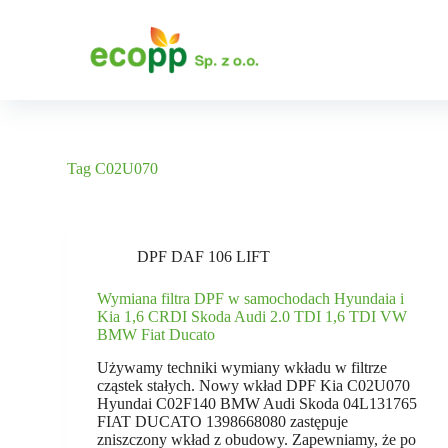
P
r
z
e
j
d
ź
d
o
Tag
C02U070
t
r
e
ś
c
DPF DAF 106 LIFT
i
Wymiana filtra DPF w samochodach Hyundaia i
Kia 1,6 CRDI Skoda Audi 2.0 TDI 1,6 TDI VW
BMW Fiat Ducato
Używamy techniki wymiany wkładu w filtrze
cząstek stałych. Nowy wkład DPF Kia C02U070
Hyundai C02F140 BMW Audi Skoda 04L131765
FIAT DUCATO 1398668080 zastępuje
zniszczony wkład z obudowy. Zapewniamy, że po