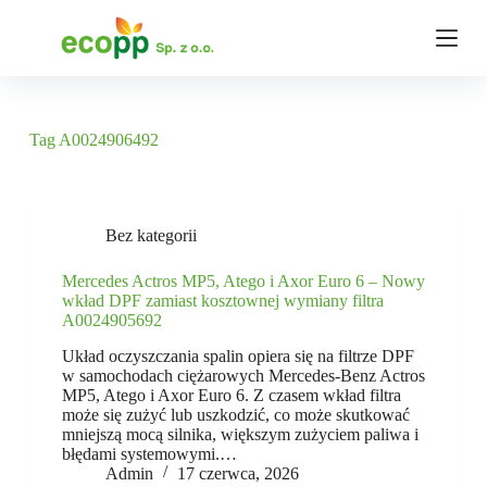
P
r
z
e
j
d
ź
Tag
A0024906492
d
o
t
r
e
Bez kategorii
ś
c
Mercedes Actros MP5, Atego i Axor Euro 6 – Nowy
i
wkład DPF zamiast kosztownej wymiany filtra
A0024905692
Układ oczyszczania spalin opiera się na filtrze DPF
w samochodach ciężarowych Mercedes-Benz Actros
MP5, Atego i Axor Euro 6. Z czasem wkład filtra
może się zużyć lub uszkodzić, co może skutkować
mniejszą mocą silnika, większym zużyciem paliwa i
błędami systemowymi.…
Admin
17 czerwca, 2026