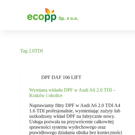
P
r
z
e
j
d
ź
d
o
Tag
2.0TDI
t
r
e
ś
c
DPF DAF 106 LIFT
i
Wymiana wkładu DPF w Audi A6 2.0 TDI –
Kraków i okolice
Naprawiamy filtry DPF w Audi A6 2.0 TDI A4
1.6 TDI profesjonalnie, wymieniając zużyty lub
uszkodzony wkład DPF na fabrycznie nowy.
Usługa pozwala na przywrócenie całkowitej
sprawności systemu wydechowego oraz
prawidłowego działania silnika bez konieczności