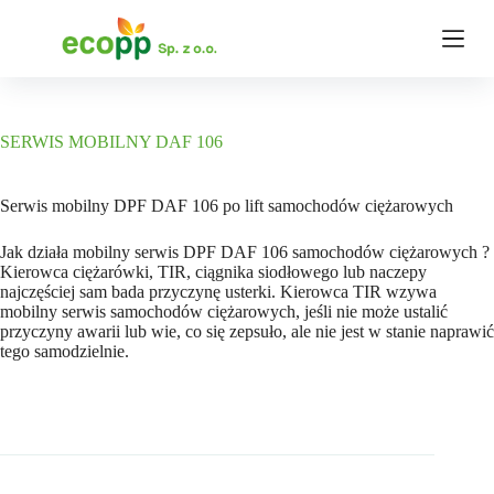
P
r
z
e
j
d
ź
SERWIS MOBILNY DAF 106
d
o
t
Serwis mobilny DPF DAF 106 po lift samochodów ciężarowych
r
e
Jak działa mobilny serwis DPF DAF 106 samochodów ciężarowych ?
ś
Kierowca ciężarówki, TIR, ciągnika siodłowego lub naczepy
c
najczęściej sam bada przyczynę usterki. Kierowca TIR wzywa
i
mobilny serwis samochodów ciężarowych, jeśli nie może ustalić
przyczyny awarii lub wie, co się zepsuło, ale nie jest w stanie naprawić
tego samodzielnie.