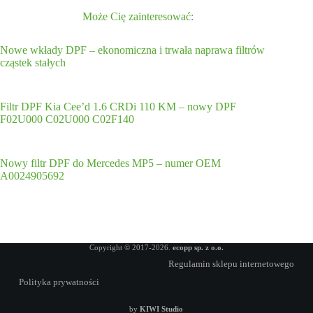
Może Cię zainteresować:
Nowe wkłady DPF – ekonomiczna i trwała naprawa filtrów
cząstek stałych
Filtr DPF Kia Cee’d 1.6 CRDi 110 KM – nowy DPF
F02U000 C02U000 C02F140
Nowy filtr DPF do Mercedes MP5 – numer OEM
A0024905692
Copyright © 2017-2026.
ecopp sp. z o.o.
Regulamin sklepu internetowego
Polityka prywatności
by
KIWI Studio