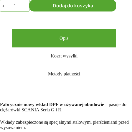
ilość
Dodaj do koszyka
Nowy
DPF
Scania
seria
G
i
R
Opis
Koszt wysyłki
Metody płatności
Fabrycznie nowy wkład DPF w używanej obudowie
– pasuje do
ciężarówki SCANIA Seria G i R.
Wkłady zabezpieczone są specjalnymi stalowymi pierścieniami przed
wysuwaniem.