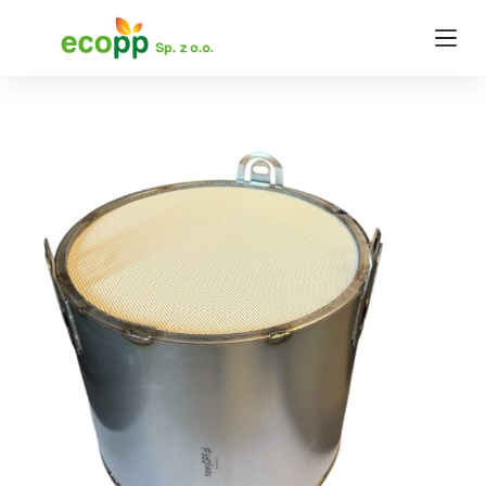
P
r
z
e
j
d
ź
d
o
t
r
e
ś
c
i