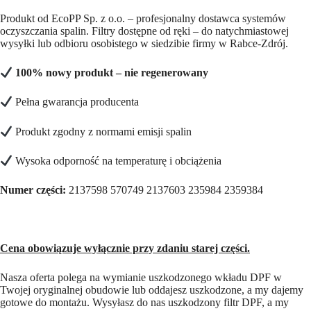
Produkt od EcoPP Sp. z o.o. – profesjonalny dostawca systemów
oczyszczania spalin. Filtry dostępne od ręki – do natychmiastowej
wysyłki lub odbioru osobistego w siedzibie firmy w Rabce-Zdrój.
100% nowy produkt – nie regenerowany
Pełna gwarancja producenta
Produkt zgodny z normami emisji spalin
Wysoka odporność na temperaturę i obciążenia
Numer części:
2137598 570749 2137603 235984 2359384
Cena obowiązuje wyłącznie przy zdaniu starej części.
Nasza oferta polega na wymianie uszkodzonego wkładu DPF w
Twojej oryginalnej obudowie lub oddajesz uszkodzone, a my dajemy
gotowe do montażu. Wysyłasz do nas uszkodzony filtr DPF, a my