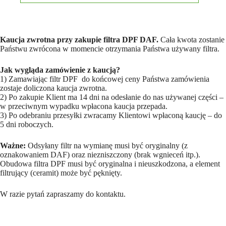
Kaucja zwrotna przy zakupie filtra DPF DAF.
Cała kwota zostanie
Państwu zwrócona w momencie otrzymania Państwa używany filtra.
Jak wygląda zamówienie z kaucją?
1) Zamawiając filtr DPF do końcowej ceny Państwa zamówienia
zostaje doliczona kaucja zwrotna.
2) Po zakupie Klient ma 14 dni na odesłanie do nas używanej części –
w przeciwnym wypadku wpłacona kaucja przepada.
3) Po odebraniu przesyłki zwracamy Klientowi wpłaconą kaucję – do
5 dni roboczych.
Ważne:
Odsyłany filtr na wymianę musi być oryginalny (z
oznakowaniem DAF) oraz niezniszczony (brak wgnieceń itp.).
Obudowa filtra DPF musi być oryginalna i nieuszkodzona, a element
filtrujący (ceramit) może być pęknięty.
W razie pytań zapraszamy do kontaktu.