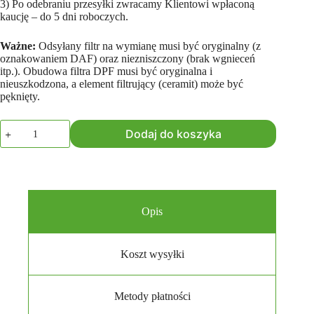
3) Po odebraniu przesyłki zwracamy Klientowi wpłaconą
kaucję – do 5 dni roboczych.
Ważne:
Odsyłany filtr na wymianę musi być oryginalny (z
oznakowaniem DAF) oraz niezniszczony (brak wgnieceń
itp.). Obudowa filtra DPF musi być oryginalna i
nieuszkodzona, a element filtrujący (ceramit) może być
pęknięty.
ilość
Dodaj do koszyka
Kaucja
zwrotna
Opis
Koszt wysyłki
Metody płatności