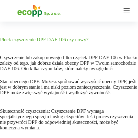
P
r
z
e
j
d
ź
Płock czyszczenie DPF DAF 106 czy nowy?
d
o
t
Czyszczenie lub zakup nowego filtra cząstek DPF DAF 106 w Plocku
r
zależy od tego, jak dobrze działa obecny DPF w Twoim samochodzie
e
DAF 106. Oto kilka czynników, które należy uwzględnić:
ś
c
Stan obecnego DPF: Możesz spróbować wyczyścić obecny DPF, jeśli
i
jest w dobrym stanie i ma niski poziom zanieczyszczenia. Czyszczenie
DPF może zwiększyć wydajność i wydłużyć żywotność.
Skuteczność czyszczenia: Czyszczenie DPF wymaga
specjalistycznego sprzętu i usług ekspertów. Jeśli proces czyszczenia
nie przywróci DPF do odpowiedniej skuteczności, może być
konieczna wymiana.