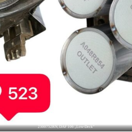
2300752RN, DAF 106 „Low-Deck“