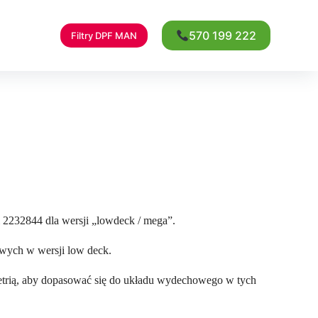
570 199 222
Filtry DPF MAN
 2232844 dla wersji „lowdeck / mega”.
wych w wersji low deck.
trią, aby dopasować się do układu wydechowego w tych