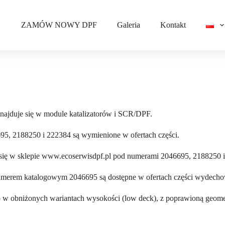
ZAMÓW NOWY DPF
Galeria
Kontakt
jduje się w module katalizatorów i SCR/DPF.
95, 2188250 i 222384 są wymienione w ofertach części.
 się w sklepie www.ecoserwisdpf.pl pod numerami 2046695, 2188250 i
numerem katalogowym 2046695 są dostępne w ofertach części wydecho
 w obniżonych wariantach wysokości (low deck), z poprawioną geome