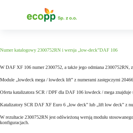
P
r
z
e
j
d
ź
d
o
Numer katalogowy 2300752RN i wersja „low-deck”DAF 106
t
r
e
W DAF XF 106 numer 2300752, a także jego odmiana 2300752RN, zna
ś
c
Module „lowdeck mega / lowdeck lift” z numerami zastępczymi 20466
i
Oferta katalizatora SCR / DPF dla DAF 106 lowdeck / mega znajduje
Katalizatory SCR DAF XF Euro 6 „low deck” lub „lift low deck” z 
W rezultacie 2300752RN jest odświeżoną wersją modułu stosowanego
konfiguracjach.