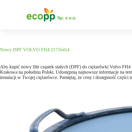
P
r
z
e
j
d
ź
d
o
Nowy DPF VOLVO FH4 21716414
t
r
e
Aby kupić nowy filtr cząstek stałych (DPF) do ciężarówki Volvo FH4
ś
Krakowa na południu Polski. Udostępnią najnowsze informacje na t
c
instalacji w Twojej ciężarówce. Pamiętaj, że ceny i dostępność części 
i