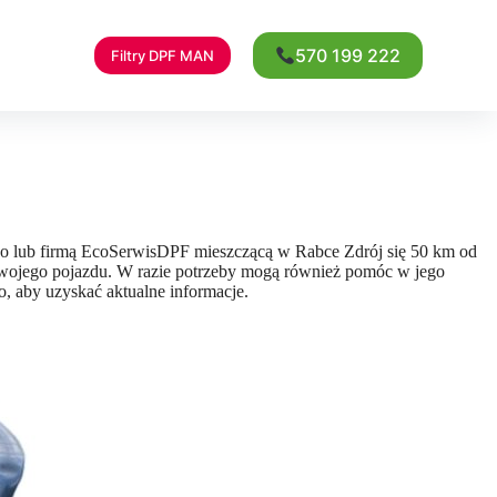
570 199 222
Filtry DPF MAN
lvo lub firmą EcoSerwisDPF mieszczącą w Rabce Zdrój się 50 km od
Twojego pojazdu. W razie potrzeby mogą również pomóc w jego
io, aby uzyskać aktualne informacje.