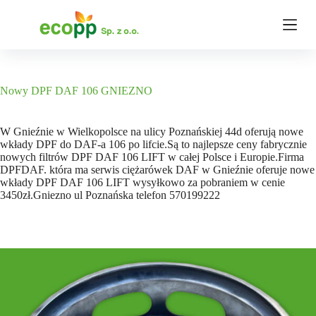
P
r
z
e
j
d
ź
Nowy DPF DAF 106 GNIEZNO
d
o
t
W Gnieźnie w Wielkopolsce na ulicy Poznańskiej 44d oferują nowe
r
wkłady DPF do DAF-a 106 po lifcie.Są to najlepsze ceny fabrycznie
e
nowych filtrów DPF DAF 106 LIFT w całej Polsce i Europie.Firma
ś
DPFDAF. która ma serwis ciężarówek DAF w Gnieźnie oferuje nowe
c
wkłady DPF DAF 106 LIFT wysyłkowo za pobraniem w cenie
i
3450zł.Gniezno ul Poznańska telefon 570199222