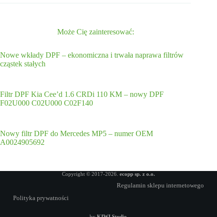
Może Cię zainteresować:
Nowe wkłady DPF – ekonomiczna i trwała naprawa filtrów
cząstek stałych
Filtr DPF Kia Cee’d 1.6 CRDi 110 KM – nowy DPF
F02U000 C02U000 C02F140
Nowy filtr DPF do Mercedes MP5 – numer OEM
A0024905692
Copyright © 2017-2026.
ecopp sp. z o.o.
Regulamin sklepu internetowego
Polityka prywatności
by
KIWI Studio