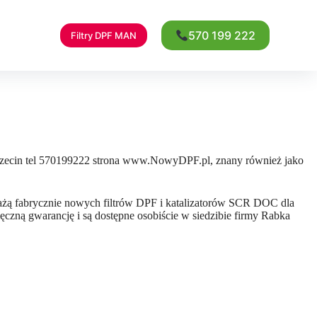
570 199 222
Filtry DPF MAN
Szczecin tel 570199222 strona www.NowyDPF.pl, znany również jako
dażą fabrycznie nowych filtrów DPF i katalizatorów SCR DOC dla
zną gwarancję i są dostępne osobiście w siedzibie firmy Rabka