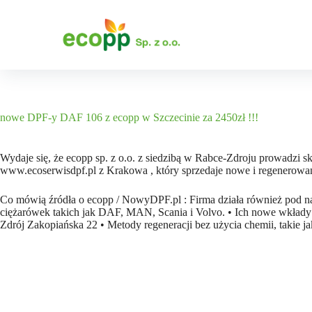
P
r
z
e
j
d
ź
d
o
nowe DPF-y DAF 106 z ecopp w Szczecinie za 2450zł !!!
t
r
e
Wydaje się, że ecopp sp. z o.o. z siedzibą w Rabce-Zdroju prowadzi
ś
www.ecoserwisdpf.pl z Krakowa , który sprzedaje nowe i regenero
c
i
Co mówią źródła o ecopp / NowyDPF.pl : Firma działa również pod na
ciężarówek takich jak DAF, MAN, Scania i Volvo. • Ich nowe wkłady 
Zdrój Zakopiańska 22 • Metody regeneracji bez użycia chemii, takie ja