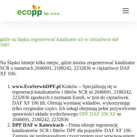
P
r
z
e
j
d
ź
gdzie na śląsku regenerować katalizator scr w cieżarówce daf
d
106?
o
t
r
Na Śląsku istnieje kilka miejsc, gdzie można zregenerować katalizator
e
SCR o numerach 2046691, 2188242, 2232836 w ciężarówce DAF
ś
XF 106:
c
i
www.EcoSerwisDPF.pl
Kraków – Specjalizują się w
regeneracji katalizatorów i filtrów SCR nr 2046691, 2188242,
2232836 zgodnych z normami Euro6, w tym do ciężarówek
DAF XF 106 lift. Oferują wymianę wkładów, wykorzystując
tylko oryginalne części. Ich usługi obejmują pełne przywrócenie
sprawności układu wydechowego ​
DPF DAF 106 XF
nr
2046691, 2188242, 2232836
DPF DAF w Katowicach
– Firma oferuje regenerację
katalizatorów SCR i filtrów DPF dla pojazdów DAF XF 106.
Zajmują się profesjonalnym czyszczeniem oraz serwisowaniem