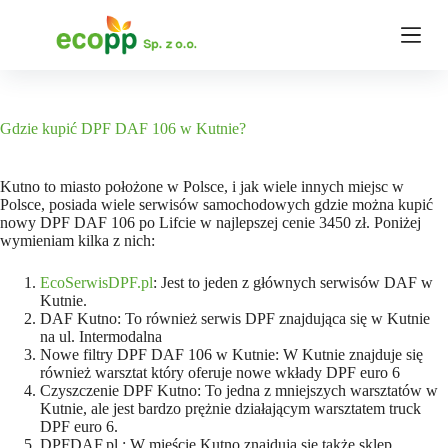
P
r
z
e
j
d
ź
Gdzie kupić DPF DAF 106 w Kutnie?
d
o
t
Kutno to miasto położone w Polsce, i jak wiele innych miejsc w
r
Polsce, posiada wiele serwisów samochodowych gdzie można kupić
e
nowy DPF DAF 106 po Lifcie w najlepszej cenie 3450 zł. Poniżej
ś
wymieniam kilka z nich:
c
i
EcoSerwisDPF.pl
: Jest to jeden z głównych serwisów DAF w
Kutnie.
DAF Kutno: To również serwis DPF znajdująca się w Kutnie
na ul. Intermodalna
Nowe filtry DPF DAF 106 w Kutnie: W Kutnie znajduje się
również warsztat który oferuje nowe wkłady DPF euro 6
Czyszczenie DPF Kutno: To jedna z mniejszych warsztatów w
Kutnie, ale jest bardzo prężnie działającym warsztatem truck
DPF euro 6.
DPFDAF.pl : W mieście Kutno znajdują się także sklep