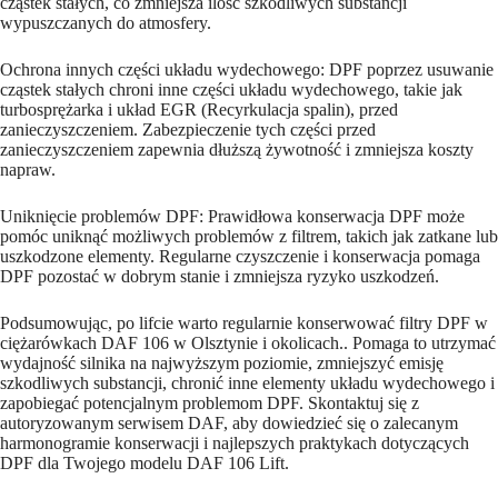
cząstek stałych, co zmniejsza ilość szkodliwych substancji
wypuszczanych do atmosfery.
Ochrona innych części układu wydechowego: DPF poprzez usuwanie
cząstek stałych chroni inne części układu wydechowego, takie jak
turbosprężarka i układ EGR (Recyrkulacja spalin), przed
zanieczyszczeniem. Zabezpieczenie tych części przed
zanieczyszczeniem zapewnia dłuższą żywotność i zmniejsza koszty
napraw.
Uniknięcie problemów DPF: Prawidłowa konserwacja DPF może
pomóc uniknąć możliwych problemów z filtrem, takich jak zatkane lub
uszkodzone elementy. Regularne czyszczenie i konserwacja pomaga
DPF pozostać w dobrym stanie i zmniejsza ryzyko uszkodzeń.
Podsumowując, po lifcie warto regularnie konserwować filtry DPF w
ciężarówkach DAF 106 w Olsztynie i okolicach.. Pomaga to utrzymać
wydajność silnika na najwyższym poziomie, zmniejszyć emisję
szkodliwych substancji, chronić inne elementy układu wydechowego i
zapobiegać potencjalnym problemom DPF. Skontaktuj się z
autoryzowanym serwisem DAF, aby dowiedzieć się o zalecanym
harmonogramie konserwacji i najlepszych praktykach dotyczących
DPF dla Twojego modelu DAF 106 Lift.