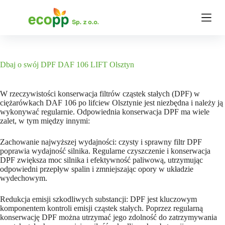
P
r
z
e
j
d
ź
Dbaj o swój DPF DAF 106 LIFT Olsztyn
d
o
t
W rzeczywistości konserwacja filtrów cząstek stałych (DPF) w
r
ciężarówkach DAF 106 po lifciew Olsztynie jest niezbędna i należy ją
e
wykonywać regularnie. Odpowiednia konserwacja DPF ma wiele
ś
zalet, w tym między innymi:
c
i
Zachowanie najwyższej wydajności: czysty i sprawny filtr DPF
poprawia wydajność silnika. Regularne czyszczenie i konserwacja
DPF zwiększa moc silnika i efektywność paliwową, utrzymując
odpowiedni przepływ spalin i zmniejszając opory w układzie
wydechowym.
Redukcja emisji szkodliwych substancji: DPF jest kluczowym
komponentem kontroli emisji cząstek stałych. Poprzez regularną
konserwację DPF można utrzymać jego zdolność do zatrzymywania