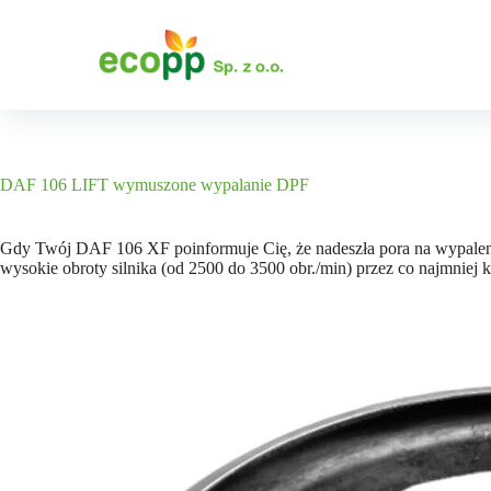
P
r
z
e
j
d
ź
d
o
DAF 106 LIFT wymuszone wypalanie DPF
t
r
e
Gdy Twój DAF 106 XF poinformuje Cię, że nadeszła pora na wypalenie
ś
wysokie obroty silnika (od 2500 do 3500 obr./min) przez co najmniej k
c
i