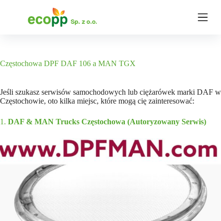
P
r
z
e
j
d
ź
Częstochowa DPF DAF 106 a MAN TGX
d
o
t
Jeśli szukasz serwisów samochodowych lub ciężarówek marki DAF w
r
Częstochowie, oto kilka miejsc, które mogą cię zainteresować:
e
ś
1.
DAF & MAN Trucks Częstochowa (Autoryzowany Serwis)
c
i